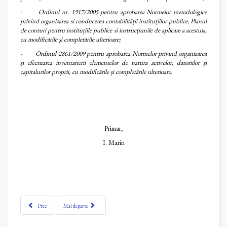
-
Ordinul nr. 1917/2005
pentru aprobarea Normelor metodologice
privind organizarea si conducerea contabilității instituțiilor publice, Planul
de conturi pentru instituțiile publice si instrucțiunile de aplicare a acestuia,
cu modificările și completările ulterioare;
-
Ordinul 2861/2009 pentru aprobarea Normelor privind organizarea
și efectuarea inventarierii elementelor de natura activelor, datoriilor și
capitalurilor proprii, cu modificările și completările ulterioare.
Primar,
I. Marin
Prec
Mai departe