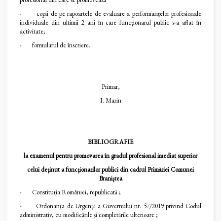
- copii de pe rapoartele de evaluare a performanțelor profesionale
individuale din ultimii 2 ani în care funcționarul public s-a aflat în
activitate;
- formularul de înscriere.
Primar,
I. Marin
BIBLIOGRAFIE
la examenul pentru promovarea în gradul profesional imediat superior
celui deținut a funcționarilor publici din cadrul Primăriei Comunei
Braniștea
- Constituția României, republicată ;
- Ordonanța de Urgență a Guvernului nr. 57/2019 privind Codul
administrativ, cu modificările și completările ulterioare ;