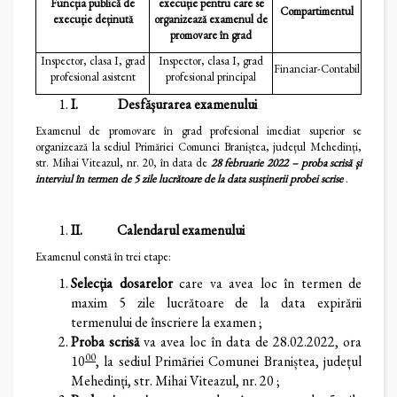
Funcția publică de
execuție pentru care se
Compartimentul
execuție deținută
organizează examenul de
promovare în grad
Inspector, clasa I, grad
Inspector, clasa I, grad
Financiar-Contabil
profesional asistent
profesional principal
I.
Desfășurarea examenului
Examenul de promovare în grad profesional imediat superior se
organizează la sediul Primăriei Comunei Braniștea, județul Mehedinți,
str. Mihai Viteazul, nr. 20, în data de
28 februarie 2022 – proba scrisă și
interviul în termen de 5 zile lucrătoare de la data susținerii probei scrise
.
II.
Calendarul examenului
Examenul constă în trei etape:
Selecția dosarelor
care va avea loc în termen de
maxim 5 zile lucrătoare de la data expirării
termenului de înscriere la examen ;
Proba scrisă
va avea loc în data de 28.02.2022, ora
00
10
, la sediul Primăriei Comunei Braniștea, județul
Mehedinți, str. Mihai Viteazul, nr. 20 ;