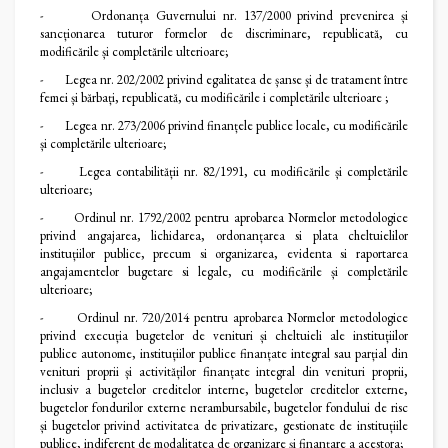
- Ordonanța Guvernului nr. 137/2000 privind prevenirea și
sancționarea tuturor formelor de discriminare, republicată, cu
modificările și completările ulterioare;
- Legea nr. 202/2002 privind egalitatea de șanse și de tratament între
femei și bărbați, republicată, cu modificările i completările ulterioare ;
- Legea nr. 273/2006 privind finanțele publice locale, cu modificările
și completările ulterioare;
- Legea contabilității nr. 82/1991, cu modificările și completările
ulterioare;
- Ordinul nr. 1792/2002 pentru aprobarea Normelor metodologice
privind angajarea, lichidarea, ordonanțarea si plata cheltuielilor
instituțiilor publice, precum si organizarea, evidenta si raportarea
angajamentelor bugetare si legale, cu modificările și completările
ulterioare;
- Ordinul nr. 720/2014 pentru aprobarea Normelor metodologice
privind execuția bugetelor de venituri și cheltuieli ale instituțiilor
publice autonome, instituțiilor publice finanțate integral sau parțial din
venituri proprii și activităților finanțate integral din venituri proprii,
inclusiv a bugetelor creditelor interne, bugetelor creditelor externe,
bugetelor fondurilor externe nerambursabile, bugetelor fondului de risc
și bugetelor privind activitatea de privatizare, gestionate de instituțiile
publice, indiferent de modalitatea de organizare și finanțare a acestora;