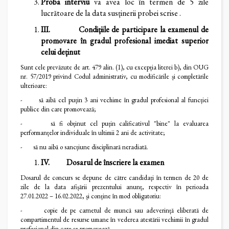
Proba interviu
va avea loc în termen de 5 zile
lucrătoare de la data susținerii probei scrise .
III.
Condițiile de participare la examenul de
promovare în gradul profesional imediat superior
celui deținut
Sunt cele prevăzute de art. 479 alin. (1), cu excepția literei b), din OUG
nr. 57/2019 privind Codul administrativ, cu modificările și completările
ulterioare:
- să aibă cel puțin 3 ani vechime în gradul profesional al funcției
publice din care promovează;
- să fi obținut cel puțin calificativul "bine" la evaluarea
performanțelor individuale în ultimii 2 ani de activitate;
- să nu aibă o sancțiune disciplinară neradiată.
IV.
Dosarul de înscriere la examen
Dosarul de concurs se depune de către candidați în termen de 20 de
zile de la data afișării prezentului anunț, respectiv în perioada
27.01.2022 – 16.02.2022, și conține în mod obligatoriu:
- copie de pe carnetul de muncă sau adeverință eliberată de
compartimentul de resurse umane în vederea atestării vechimii în gradul
profesional din care se promovează