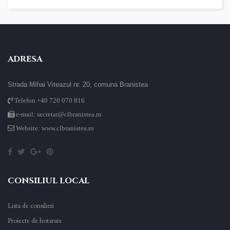
ADRESA
Strada Mihai Viteazul nr. 20, comuna Branistea
Telefon +40 720 070 816
e-mail: secretar@clbranistea.ro
Website: www.clbranistea.ro
CONSILIUL LOCAL
Lista de consilieri
Proiecte de hotarare