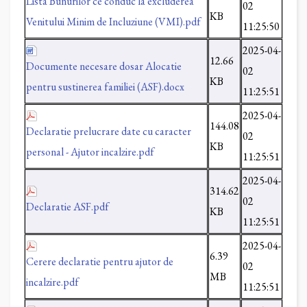
Lista Bunurilor ce conduc la excluderea
02
KB
Venitului Minim de Incluziune (VMI).pdf
11:25:50
2025-04-
12.66
Documente necesare dosar Alocatie
02
KB
pentru sustinerea familiei (ASF).docx
11:25:51
2025-04-
144.08
Declaratie prelucrare date cu caracter
02
KB
personal - Ajutor incalzire.pdf
11:25:51
2025-04-
314.62
02
Declaratie ASF.pdf
KB
11:25:51
2025-04-
6.39
Cerere declaratie pentru ajutor de
02
MB
incalzire.pdf
11:25:51