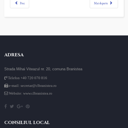
Prec
Mai departe
ADRESA
Strada Mihai Viteazul nr. 20, comuna Branistea
Telefon +40 720 070 816
e-mail: secretar@clbranistea.ro
Website: www.clbranistea.ro
CONSILIUL LOCAL