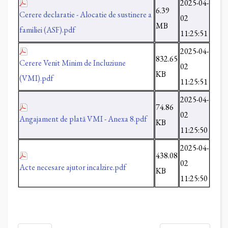
2025-04-
6.39
Cerere declaratie - Alocatie de sustinere a
02
MB
familiei (ASF).pdf
11:25:51
2025-04-
832.65
Cerere Venit Minim de Incluziune
02
KB
(VMI).pdf
11:25:51
2025-04-
74.86
02
Angajament de plată VMI - Anexa 8.pdf
KB
11:25:50
2025-04-
438.08
02
Acte necesare ajutor incalzire.pdf
KB
11:25:50