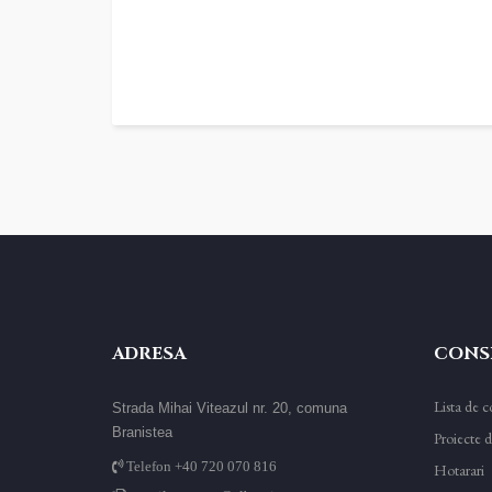
ADRESA
CONSI
Lista de co
Strada Mihai Viteazul nr. 20, comuna
Branistea
Proiecte d
Telefon +40 720 070 816
Hotarari