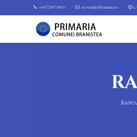
+40720070816
secretar@clbranistea.ro
L-
RA
Rapoa