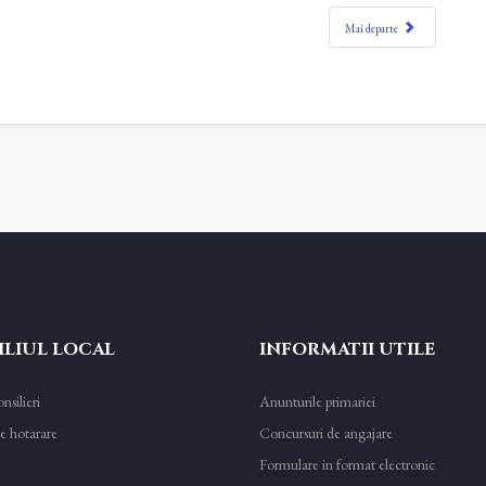
Mai departe
LIUL LOCAL
INFORMATII UTILE
nsilieri
Anunturile primariei
e hotarare
Concursuri de angajare
Formulare in format electronic