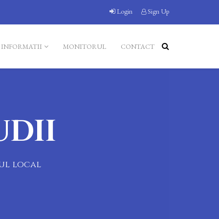
Login
Sign Up
INFORMATII
MONITORUL
CONTACT
UDII
iul local