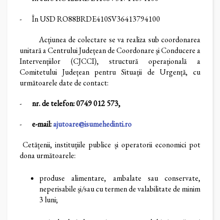
- În USD RO88BRDE410SV36413794100
Acțiunea de colectare se va realiza sub coordonarea
unitară a Centrului Județean de Coordonare și Conducere a
Intervențiilor (CJCCI), structură operațională a
Comitetului Județean pentru Situații de Urgență, cu
următoarele date de contact:
-
nr. de telefon: 0749 012 573,
-
e-mail:
ajutoare@isumehedinti.ro
Cetățenii, instituțiile publice și operatorii economici pot
dona următoarele:
produse alimentare, ambalate sau conservate,
neperisabile și/sau cu termen de valabilitate de minim
3 luni;