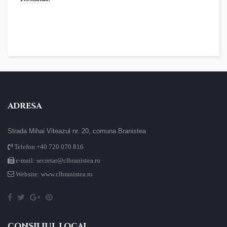
ADRESA
Strada Mihai Viteazul nr. 20, comuna Branistea
Telefon +40 720 070 816
e-mail: secretar@clbranistea.ro
Website: www.clbranistea.ro
CONSILIUL LOCAL