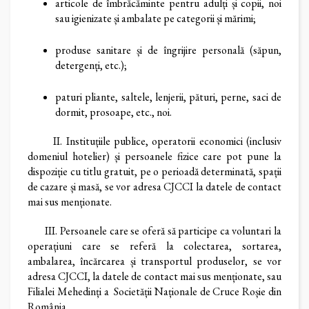
articole de îmbrăcăminte pentru adulți și copii, noi
sau igienizate și ambalate pe categorii și mărimi;
produse sanitare și de îngrijire personală (săpun,
detergenți, etc.);
paturi pliante, saltele, lenjerii, pături, perne, saci de
dormit, prosoape, etc., noi.
II. Instituțiile publice, operatorii economici (inclusiv
domeniul hotelier) și persoanele fizice care pot pune la
dispoziție cu titlu gratuit, pe o perioadă determinată, spații
de cazare și masă, se vor adresa CJCCI la datele de contact
mai sus menționate.
III. Persoanele care se oferă să participe ca voluntari la
operațiuni care se referă la colectarea, sortarea,
ambalarea, încărcarea și transportul produselor, se vor
adresa CJCCI, la datele de contact mai sus menționate, sau
Filialei Mehedinți a Societății Naționale de Cruce Roșie din
România.