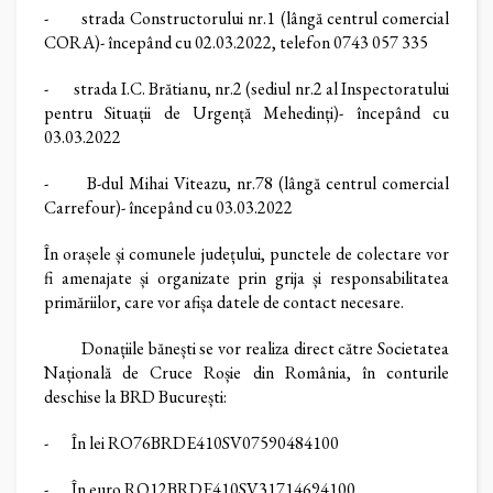
- strada Constructorului nr.1 (lângă centrul comercial
CORA)- începând cu 02.03.2022, telefon 0743 057 335
- strada I.C. Brătianu, nr.2 (sediul nr.2 al Inspectoratului
pentru Situații de Urgență Mehedinți)- începând cu
03.03.2022
- B-dul Mihai Viteazu, nr.78 (lângă centrul comercial
Carrefour)- începând cu 03.03.2022
În orașele și comunele județului, punctele de colectare vor
fi amenajate și organizate prin grija și responsabilitatea
primăriilor, care vor afișa datele de contact necesare.
Donațiile bănești se vor realiza direct către Societatea
Națională de Cruce Roșie din România, în conturile
deschise la BRD București:
- În lei RO76BRDE410SV07590484100
- În euro RO12BRDE410SV31714694100