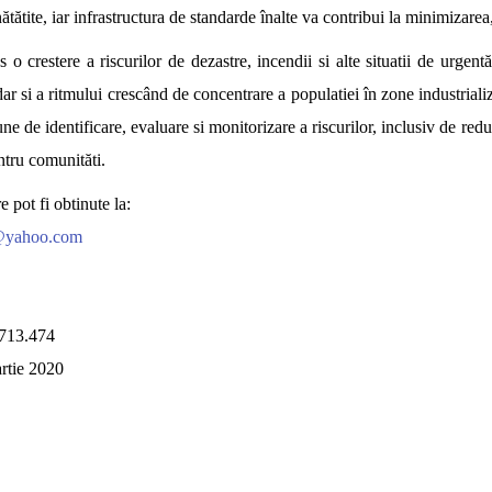
ătătite,
iar infrastructura de standarde înalte va contribui la minimizarea
 o crestere a riscurilor de dezastre, incendii si alte situatii de urgen
 dar si a ritmului crescând de concentrare a populatiei în zone industrializ
une de identificare, evaluare si monitorizare a riscurilor, inclusiv de re
ntru comunităti.
e pot fi obtinute la:
u@yahoo.com
/713.474
artie 2020