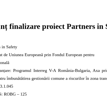
ț finalizare proiect Partners i
s in Safety
țat de Uniunea Europeană prin Fondul European pentru
onală
anțare: Programul Interreg V-A România-Bulgaria, Axa pri
ntru îmbunătătirea gestionării
comune a riscurilor în zona trans
.3.1.045
MS: ROBG – 125