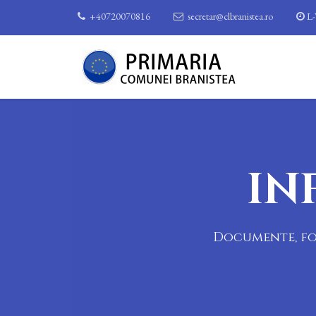
+40720070816
secretar@clbranistea.ro
L-
IN
Documente, for