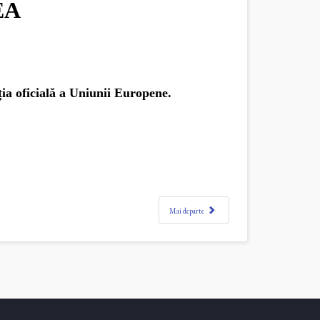
EA
ia oficială a Uniunii Europene.
Mai departe