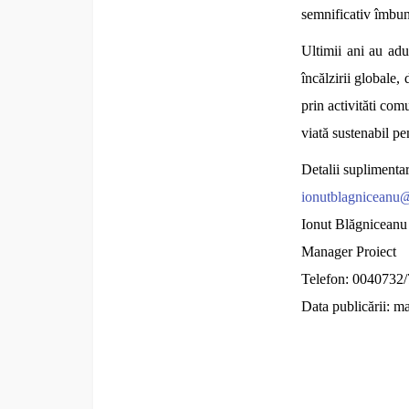
semnificativ îmbun
Ultimii ani au adus
încălzirii globale,
prin activităti com
viată sustenabil pe
Detalii suplimentar
ionutblagnicean
Ionut Blăgniceanu
Manager Proiect
Telefon: 0040732
Data publicării: m