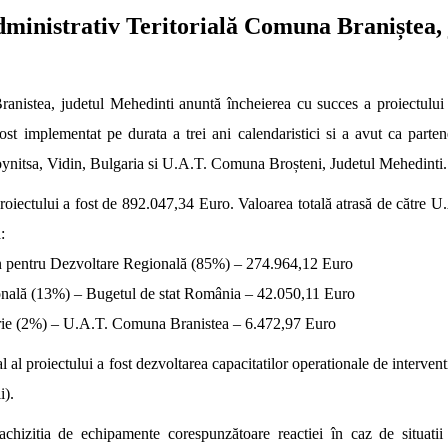
dministrativ Teritorială Comuna Braniștea,
nistea, judetul Mehedinti anuntă încheierea cu succes
a proiectului
fost implementat pe durata a trei ani calendaristici si a avut ca part
ynitsa, Vidin, Bulgaria si
U.A.T. Comuna Broșteni, Judetul Mehedinti.
proiectului a fost de 892.047,34 Euro. Valoarea totală
atrasă de către 
:
 pentru Dezvoltare Regională (85%) – 274.964,12 Euro
ională (13%) – Bugetul de stat România – 42.050,11 Euro
prie (2%) – U.A.T. Comuna Branistea – 6.472,97 Euro
l al proiectului a fost dezvoltarea capacitatilor operationale de
intervent
i).
 achizitia de echipamente corespunzătoare reactiei în
caz de situatii